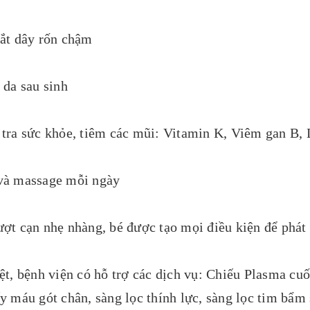
cắt dây rốn chậm
 da sau sinh
 tra sức khỏe, tiêm các mũi: Vitamin K, Viêm gan B, 
và massage mỗi ngày
ợt cạn nhẹ nhàng, bé được tạo mọi điều kiện để phát t
t, bệnh viện có hỗ trợ các dịch vụ: Chiếu Plasma cuố
y máu gót chân, sàng lọc thính lực, sàng lọc tim bẩ