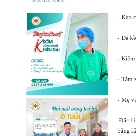
- Kẹp 
- Da kề
- Kiểm
- Tắm 
- Mẹ vư
Đặc biệ
bằng lấ