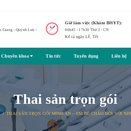
Giờ làm việc (Khám BHYT):
h Giang - Quỳnh Lưu -
06h45 - 17h30 Thứ 2 - CN
Kể cả ngày Lễ, Tết
Chuyên khoa
Tin tức
Tuyển dụng
Liên hệ
Thai sản trọn gói
i
/
THAI SẢN TRỌN GÓI MINH AN – EM BÉ CHÀO ĐỜI VỚI N