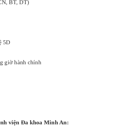
N, BT, DT)
ệ 5D
ng giờ hành chính
ệnh viện Đa khoa Minh An: