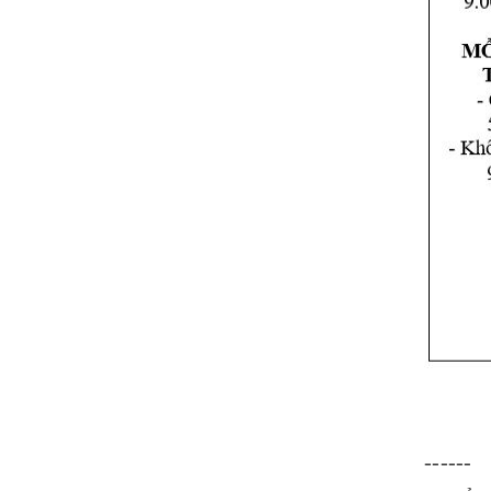
------