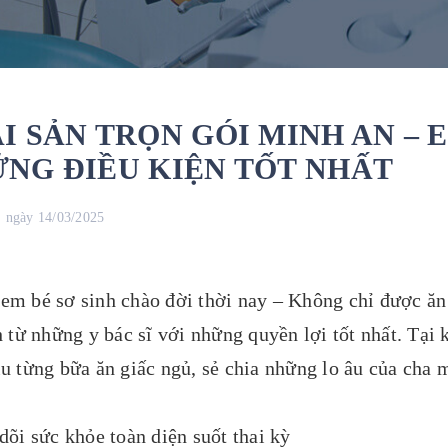
I SẢN TRỌN GÓI MINH AN – 
NG ĐIỀU KIỆN TỐT NHẤT
 ngày 14/03/2025
em bé sơ sinh chào đời thời nay – Không chỉ được ă
h từ những y bác sĩ với những quyền lợi tốt nhất. T
u từng bữa ăn giấc ngủ, sẻ chia những lo âu của cha 
dõi sức khỏe toàn diện suốt thai kỳ