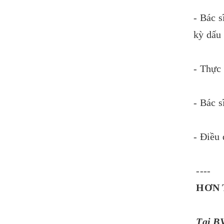
- Bác s
kỳ dấu
- Thực 
- Bác s
- Điều
----
HƠN 
Tại BV