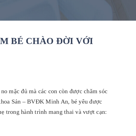
EM BÉ CHÀO ĐỜI VỚI
n no mặc đủ mà các con còn được chăm sóc
ại khoa Sản – BVĐK Minh An, bé yêu được
mẹ trong hành trình mang thai và vượt cạn: