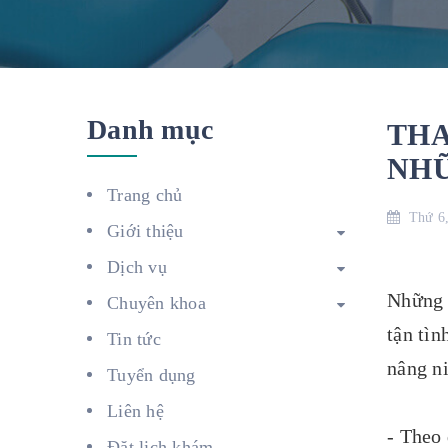
Danh mục
THA
NHỮ
Trang chủ
Thứ 6,
Giới thiệu
Dịch vụ
Những 
Chuyên khoa
tận tìn
Tin tức
nâng ni
Tuyển dụng
Liên hệ
- Theo 
Đặt lịch khám