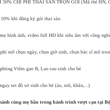
 50% CHI PHÍ THAI SẢN TRỌN GÓI (Mã thẻ HN, C
 10% khi đăng ký gói thai sản
 mẹ hình ảnh, video full HD khi siêu âm với công ngh
phí mổ chọn ngày, chọn giờ sinh, chọn bác sĩ mổ tro
 phòng Viêm gan B, Lao sau sinh cho bé
ngay set đồ sơ sinh cho bé (áo, mũ, khăn,...)
hành cùng mẹ bầu trong hành trình vượt cạn tại B