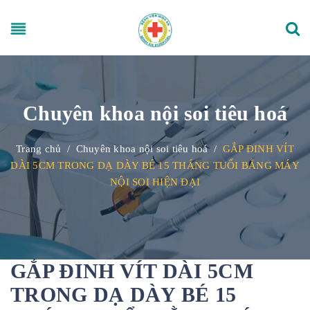
Chuyên khoa nội soi tiêu hoá
Trang chủ
/
Chuyên khoa nội soi tiêu hoá
/
GẮP ĐINH VÍT
DÀI 5CM TRONG DẠ DÀY BÉ 15 THÁNG TUỔI BẰNG MÁY
NỘI SOI HIỆN ĐẠI
GẮP ĐINH VÍT DÀI 5CM
TRONG DẠ DÀY BÉ 15