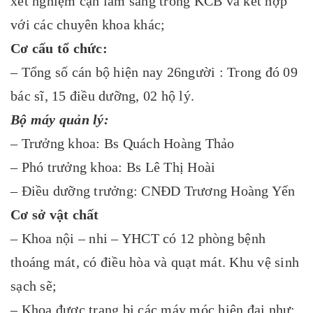
xét nghiệm cận lâm sàng trong KCB và kết hợp
với các chuyên khoa khác;
Cơ cấu tổ chức:
– Tổng số cán bộ hiện nay 26người : Trong đó 09
bác sĩ, 15 điều dưỡng, 02 hộ lý.
Bộ máy quản lý:
– Trưởng khoa: Bs Quách Hoàng Thảo
– Phó trưởng khoa: Bs Lê Thị Hoài
– Điều dưỡng trưởng: CNĐD Trương Hoàng Yến
Cơ sở vật chất
– Khoa nội – nhi – YHCT có 12 phòng bệnh
thoáng mát, có điều hòa và quạt mát. Khu vệ sinh
sạch sẽ;
– Khoa được trang bị các máy móc hiện đại như: