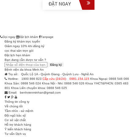
ĐẶT NGAY
Gọi ngay
Đặt lịch khám
Fanpage
Đăng ký khám trực tuyến
Giảm ngay 10% khi đăng ký
cọc thai sản trọn gói
Đặt lịch hẹn khám
Bạn đang cần được tư vấn ?
Đăng ký
Bệnh viện đa khoa Minh An
Trụ sở:
Quốc Lộ 1A - Quỳnh Giang - Quỳnh Lưu - Nghệ An
Hotline:
1900 866 823
Cấp cứu (24/24):
0981.154.115
Khoa Ngoại: 0868 546 066
Khoa Sản: 0868 546 024
Khoa Nội - Nhi: 0868 546 026
Khoa YHCT&PHCN: 0365 483
801
Khoa Liên chuyên khoa: 0868 546 025
Email:
benhvienminhan@gmail.com
Thông tin công ty
Về chúng tôi
Tầm nhìn - sứ mệnh
Đội ngũ bác sỹ
Cơ sở vật chất
Hỗ trợ khách hàng
Ý kiến khách hàng
Tư vấn Dịch vụ