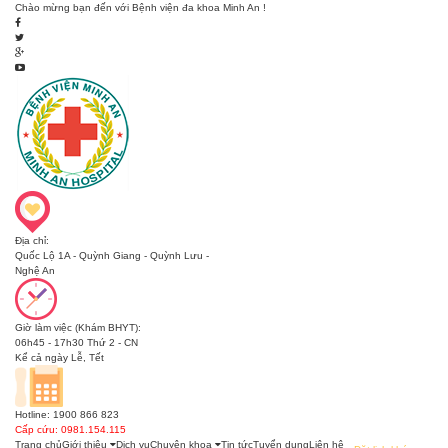
Chào mừng bạn đến với Bệnh viện đa khoa Minh An !
Địa chỉ:
Quốc Lộ 1A - Quỳnh Giang - Quỳnh Lưu -
Nghệ An
Giờ làm việc (Khám BHYT):
06h45 - 17h30 Thứ 2 - CN
Kể cả ngày Lễ, Tết
Hotline: 1900 866 823
Cấp cứu: 0981.154.115
Trang chủ
Giới thiệu
Dịch vụ
Chuyên khoa
Tin tức
Tuyển dụng
Liên hệ